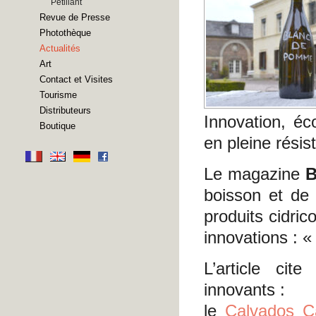
Pétillant
Revue de Presse
Photothèque
Actualités
Art
Contact et Visites
Tourisme
Distributeurs
Innovation, éco
Boutique
en pleine résis
Le magazine
B
boisson et de 
produits cidric
innovations : 
L’article cit
innovants :
le
Calvados Ca