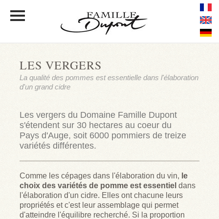
ACCUEIL
LES VERGERS
LE DOMAINE
FAMILLE DUPONT
La qualité des pommes est essentielle dans l'élaboration
TERROIR
ET VERGERS
d'un grand cidre
ELABORATION
LA GAMME
DES CIDRES ET CALVADOS
Les vergers du Domaine Famille Dupont
s'étendent sur 30 hectares au coeur du
DÉGUSTATION
Pays d'Auge, soit 6000 pommiers de treize
PRESSE
variétés différentes.
PHOTOS
ACTUALITÉS
Comme les cépages dans l'élaboration du vin,
le
choix des variétés de pomme est essentiel
dans
DISTRIBUTEURS
l'élaboration d'un cidre. Elles ont chacune leurs
TOURISME EN PAYS D'AUGE
propriétés et c'est leur assemblage qui permet
d'atteindre l'équilibre recherché. Si la proportion
CONTACT