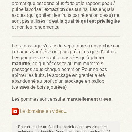
aromatique est donc plus forte et le rapport peau /
pulpe favorise l'extraction des tanins. Les engrais
azotés (qui gonflent les fruits par rétention d'eau) ne
sont pas utilisés : c'est
la qualité qui est privilégiée
et non les rendements.
Le ramassage s'étale de septembre à novembre car
certaines variétés sont plus précoces que d'autres.
Les pommes ne sont ramassées qu'à
pleine
maturité
, ce qui nécessite au minimum trois
passages sous chaque pommier. Pour ne pas
abîmer les fruits, le stockage en grenier a été
abandonné au profit d'un stockage en pallox
(caisses de bois ajourées).
Les pommes sont ensuite
manuellement triées
.
Le domaine en vidéo...
Pour atteindre un équilibre parfait dans ses cidres et
calvados, le domaine Dupont n'utilise pas moins de
13