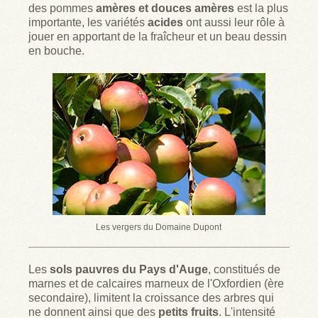
des pommes
amères et douces amères
est la plus
VISITES
ET ANIMATIONS
importante, les variétés
acides
ont aussi leur rôle à
jouer en apportant de la fraîcheur et un beau dessin
LA BOUTIQUE
en bouche.
Les vergers du Domaine Dupont
Les
sols pauvres du Pays d'Auge
, constitués de
marnes et de calcaires marneux de l'Oxfordien (ère
secondaire), limitent la croissance des arbres qui
ne donnent ainsi que des
petits fruits
. L'intensité