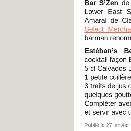
Bar S’Zen
de 
Lower East S
Amaral de Cla
Select Mercha
barman reno
Estéban’s B
cocktail façon
5 cl Calvados
1 petite cuillèr
3 traits de jus 
quelques goutte
Compléter ave
et servir avec
Publié le 27 janvie