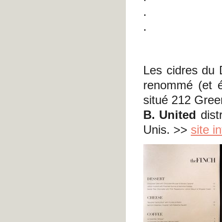
.
.
Les cidres du 
renommé (et é
situé 212 Gre
B. United
dist
Unis. >>
site i