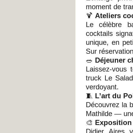
moment de tran
🍹
Ateliers co
Le célèbre b
cocktails sign
unique, en pe
Sur réservatio
🥗
Déjeuner c
Laissez-vous 
truck Le Salad
verdoyant.
🧵
L’art du P
Découvrez la b
Mathilde — une
🎨
Exposition
Didier Aires 