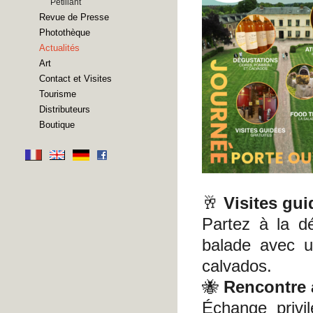
Pétillant
Revue de Presse
Photothèque
Actualités
Art
Contact et Visites
Tourisme
Distributeurs
Boutique
🥂
Visites gui
Partez à la d
balade avec u
calvados.
🐝
Rencontre 
Échange privi