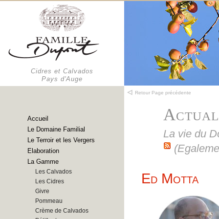
Cidres et Calvados
Pays d'Auge
Retour Page précédente
Actual
Accueil
Le Domaine Familial
La vie du 
Le Terroir et les Vergers
(Egaleme
Elaboration
La Gamme
Les Calvados
Ed Motta
Les Cidres
Givre
Pommeau
Crème de Calvados